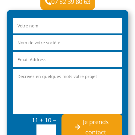
07 82 39 80 63

=
11 + 10
Je prends
contact